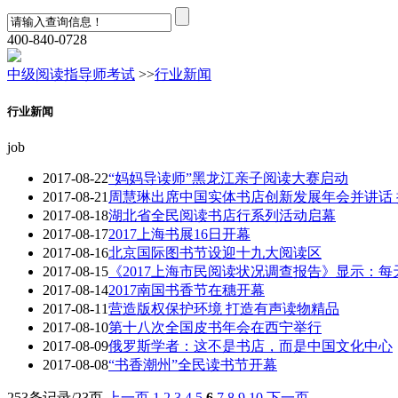
400-840-0728
中级阅读指导师考试
>>
行业新闻
行业新闻
job
2017-08-22
“妈妈导读师”黑龙江亲子阅读大赛启动
2017-08-21
周慧琳出席中国实体书店创新发展年会并讲话
2017-08-18
湖北省全民阅读书店行系列活动启幕
2017-08-17
2017上海书展16日开幕
2017-08-16
北京国际图书节设迎十九大阅读区
2017-08-15
《2017上海市民阅读状况调查报告》显示：
2017-08-14
2017南国书香节在穗开幕
2017-08-11
营造版权保护环境 打造有声读物精品
2017-08-10
第十八次全国皮书年会在西宁举行
2017-08-09
俄罗斯学者：这不是书店，而是中国文化中心
2017-08-08
“书香潮州”全民读书节开幕
253条记录/23页
上一页
1
2
3
4
5
6
7
8
9
10
下一页